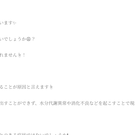
います✨
いでしょうか😩？
ません☝️！
ることが原因と言えます☝️
出すことができず、水分代謝異常や消化不良などを起こすことで現
のある症状ではないでしょうか❗️